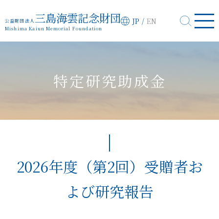
三島海雲記念財団
JP
/
EN
公益財団法人
Mishima Kaiun Memorial Foundation
特定研究助成金
2026年度（第2回）受贈者お
よび研究報告